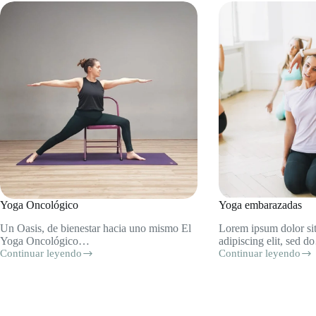
Yoga Oncológico
Yoga embarazadas
Un Oasis, de bienestar hacia uno mismo El
Lorem ipsum dolor sit
Yoga Oncológico…
adipiscing elit, sed 
Continuar leyendo
Continuar leyendo
Yoga
Yoga
Oncológico
embarazadas