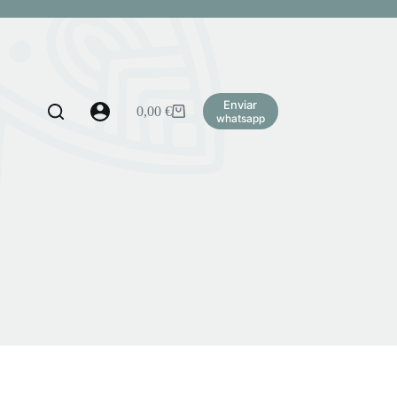
Enviar
0,00
€
Carro
whatsapp
de
compra