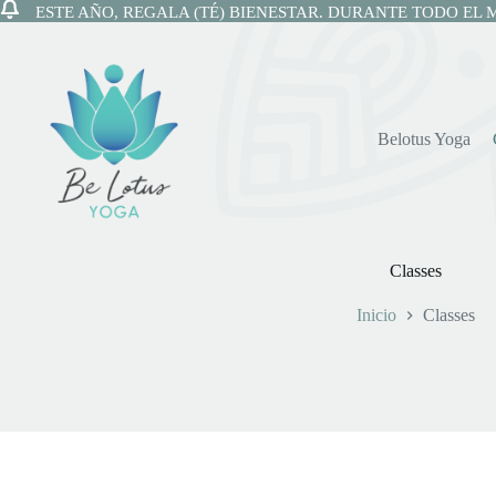
ESTE AÑO, REGALA (TÉ) BIENESTAR. DURANTE TODO EL 
Saltar
al
contenido
Belotus Yoga
Classes
Inicio
Classes